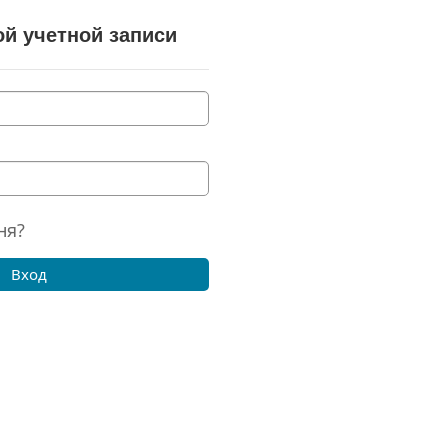
й учетной записи
ня?
Вход