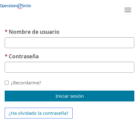
Iniciar sesión con una cuenta local
Alter
nave
Nombre de usuario
Contraseña
¿Recordarme?
Iniciar sesión
¿Ha olvidado la contraseña?