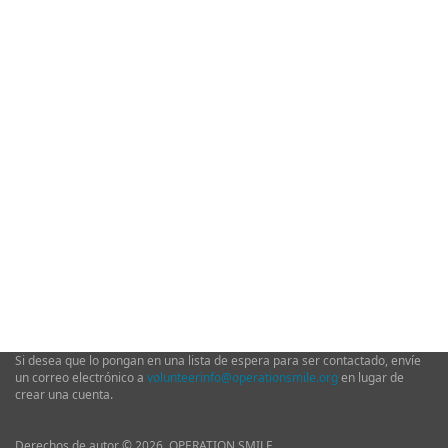
Si desea que lo pongan en una lista de espera para ser contactado, envíe
un correo electrónico a
volunteerinfo@operationsmile.org
en lugar de
crear una cuenta.
Derechos de autor © 2026. OPERATION SMILE