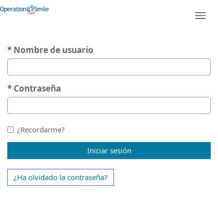
Iniciar sesión con una cuenta local
Alter
nave
Nombre de usuario
Contraseña
¿Recordarme?
Iniciar sesión
¿Ha olvidado la contraseña?