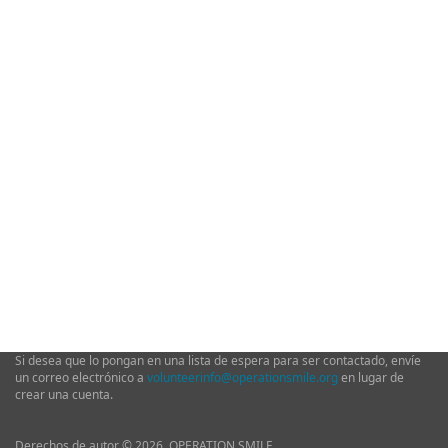
Si desea que lo pongan en una lista de espera para ser contactado, envíe
un correo electrónico a
volunteerinfo@operationsmile.org
en lugar de
crear una cuenta.
Derechos de autor © 2026. OPERATION SMILE