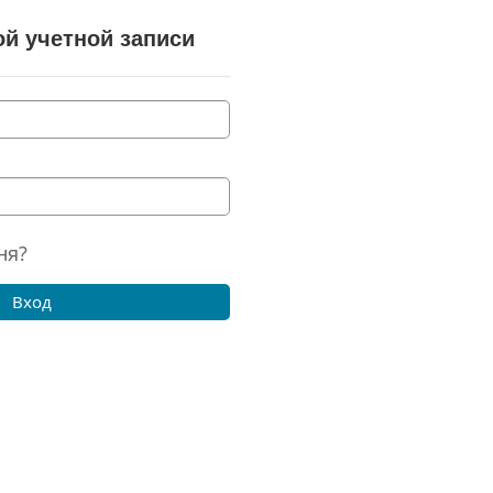
й учетной записи
ня?
Вход