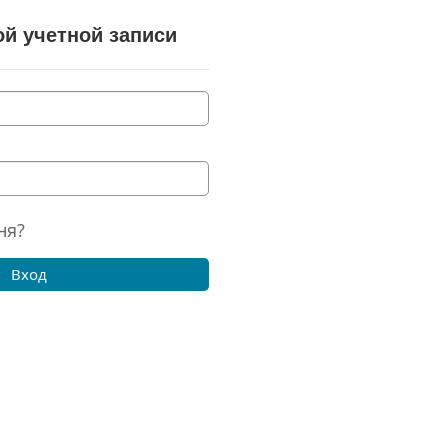
й учетной записи
ня?
Вход